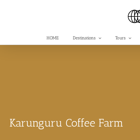
Skip
to
content
HOME
Destinations
Tours
Karunguru Coffee Farm