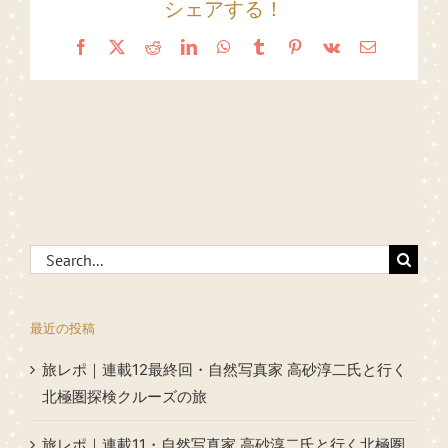
シェアする！
Facebook
X
Reddit
LinkedIn
WhatsApp
Tumblr
Pinterest
Vk
Email
Search
for:
最近の投稿
旅レポ｜連載12最終回・自然写真家 高砂淳二氏と行く
北極圏探検クルーズの旅
旅レポ｜連載11・自然写真家 高砂淳二氏と行く北極圏