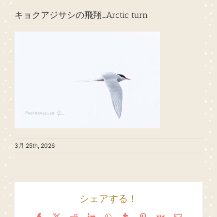
キョクアジサシの飛翔_Arctic turn
3月 25th, 2026
シェアする！
Facebook
X
Reddit
LinkedIn
WhatsApp
Tumblr
Pinterest
Vk
Email