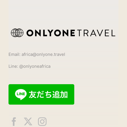
Email: africa@onlyone.travel
Line: @onlyoneafrica