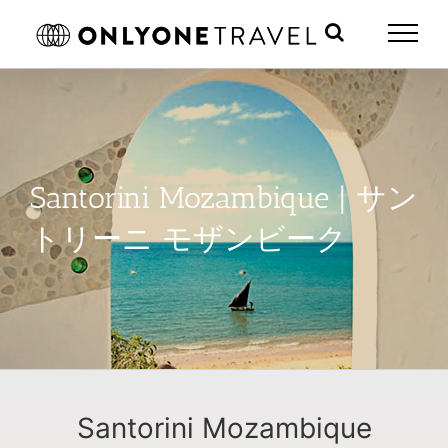
Skip
to
content
Santorini Mozambique | サン
トリーニ モザンビーク
Santorini Mozambique