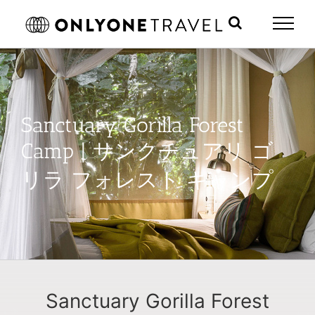
Skip
to
content
Sanctuary Gorilla Forest
Camp | サンクチュアリ ゴ
リラ フォレスト キャンプ
Sanctuary Gorilla Forest