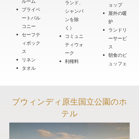
ルーム
ランド、
ョップ
プライベ
シャンパ
屋外の暖
ートバル
ンを除
炉
コニー
く）
ランドリ
セーフテ
コミュニ
ーサービ
ィボック
ティウォ
ス
ス
ーク
朝食のビ
リネン
利権料
ュッフェ
タオル
ブウィンディ原生国立公園のホ
テル