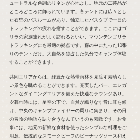
ュートラルな色調のリネンが心地よし。地元の工芸品が
ところどころに飾られています。各テントには広々とし
た石壁のバスルームがあり、独立したバスタブで一日の
トレッキングの疲れを癒すことができます。ここにはゴ
リラの家族連れがよく訪れるといい、マウンテンゴリラ
トラッキングにも最適の拠点です。森の中にたった10張
りのテントだけ。大自然を独占した気分でキャンプ体験
することができます。
共同エリアからは、緑豊かな熱帯雨林を見渡す素晴らし
い景色を眺めることができます。充実したバー、エレガ
ントなダイニングエリアを備えた快適なラウンジあり。
夕暮れ時には、星空の下で、自然が織りなす音に耳を傾
け、中央のキャンプファイヤーの周りに集まり、その日
の冒険の物語を語り合うなんていうのも素敵です。お食
事には、地元の新鮮な食材を使ったシンプルな料理をご
用意。伝統的なスモークビーフのピーナッツソース和え