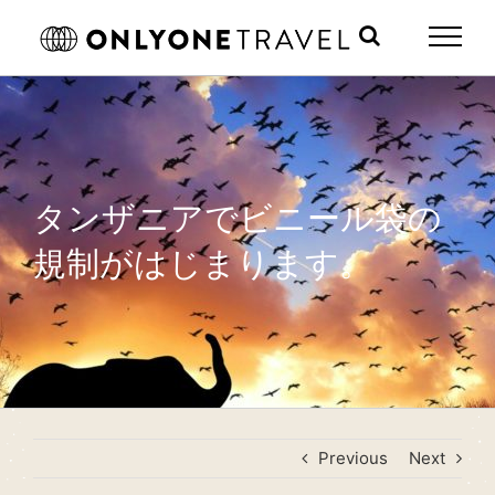
Skip
to
content
タンザニアでビニール袋の
規制がはじまります。
Previous
Next