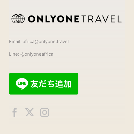
Email: africa@onlyone.travel
Line: @onlyoneafrica