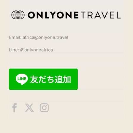
Email: africa@onlyone.travel
Line: @onlyoneafrica