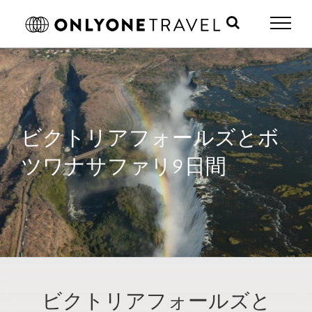
Skip
to
content
ビクトリアフォールズとボ
ツワナサファリ9日間
ビクトリアフォールズと