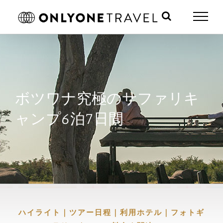
Skip
to
content
ボツワナ究極のサファリキ
ャンプ6泊7日間
ハイライト
｜
ツアー日程
｜
利用ホテル
｜
フォトギ