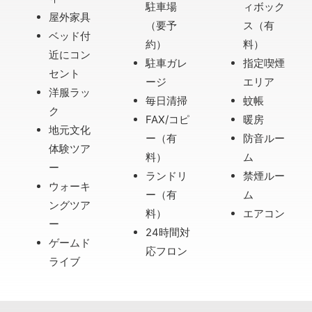
駐車場
ィボック
屋外家具
（要予
ス（有
ベッド付
約）
料）
近にコン
駐車ガレ
指定喫煙
セント
ージ
エリア
洋服ラッ
毎日清掃
蚊帳
ク
FAX/コピ
暖房
地元文化
ー（有
防音ルー
体験ツア
料）
ム
ー
ランドリ
禁煙ルー
ウォーキ
ー（有
ム
ングツア
料）
エアコン
ー
24時間対
ゲームド
応フロン
ライブ