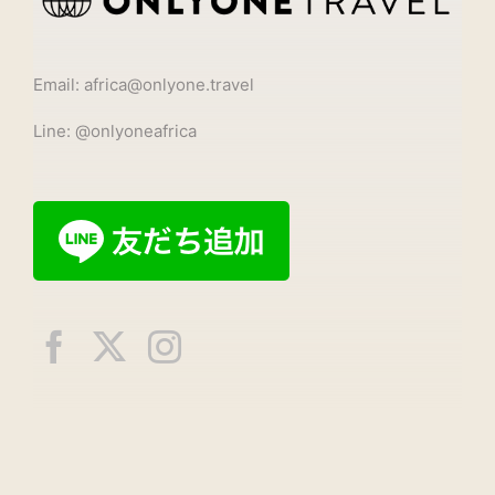
Email: africa@onlyone.travel
Line: @onlyoneafrica