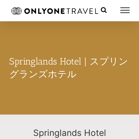
Skip
to
content
Springlands Hotel | スプリン
グランズホテル
Springlands Hotel