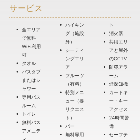
サービス
ハイキン
ト
全エリア
グ（施設
消火器
で無料
外）
共用エリ
WiFi利用
シーティ
アと屋外
可
ングエリ
のCCTV
タオル
ア
防犯アラ
バスタブ
フルーツ
ーム
またはシ
（有料）
煙探知機
ャワー
特別メニ
カードキ
専用バス
ュー（要
ー・キー
ルーム
リクエス
アクセス
トイレ
ト）
24時間警
無料バス
バー
備
アメニテ
無料専用
セーフテ
ィ