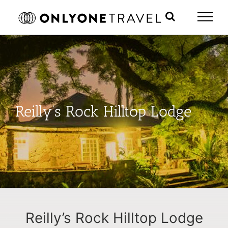
Skip
to
content
Reilly’s Rock Hilltop Lodge
Reilly’s Rock Hilltop Lodge