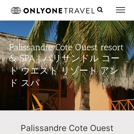
Skip
to
content
Palissandre Cote Ouest resort
& SPA | パリサンドル コー
ト ウエスト リゾート アン
ド スパ
Palissandre Cote Ouest