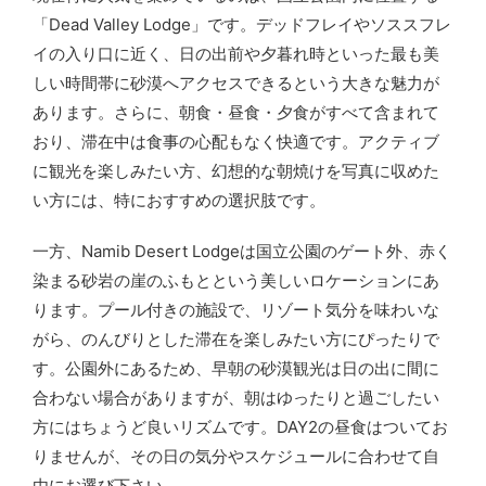
「Dead Valley Lodge」です。デッドフレイやソススフレ
イの入り口に近く、日の出前や夕暮れ時といった最も美
しい時間帯に砂漠へアクセスできるという大きな魅力が
あります。さらに、朝食・昼食・夕食がすべて含まれて
おり、滞在中は食事の心配もなく快適です。アクティブ
に観光を楽しみたい方、幻想的な朝焼けを写真に収めた
い方には、特におすすめの選択肢です。
一方、Namib Desert Lodgeは国立公園のゲート外、赤く
染まる砂岩の崖のふもとという美しいロケーションにあ
ります。プール付きの施設で、リゾート気分を味わいな
がら、のんびりとした滞在を楽しみたい方にぴったりで
す。公園外にあるため、早朝の砂漠観光は日の出に間に
合わない場合がありますが、朝はゆったりと過ごしたい
方にはちょうど良いリズムです。DAY2の昼食はついてお
りませんが、その日の気分やスケジュールに合わせて自
由にお選び下さい。