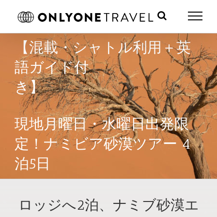
Skip
to
content
【混載・シャトル利用＋英
語ガイド付
き】
現地月曜日・水曜日出発限
定！ナミビア砂漠ツアー 4
泊5日
ロッジへ2泊、ナミブ砂漠エ